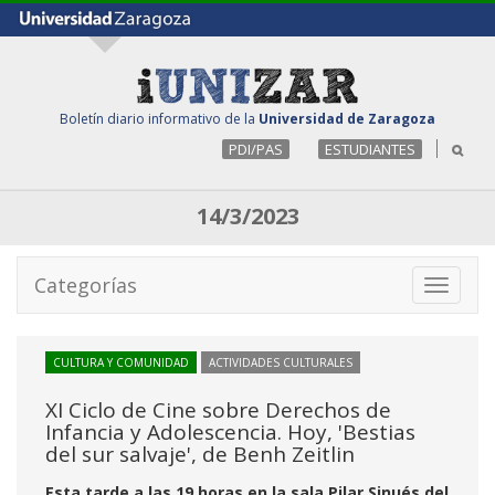
Boletín diario informativo de la
Universidad de Zaragoza
PDI/PAS
ESTUDIANTES
14/3/2023
Categorías
Toggle
navigati
CULTURA Y COMUNIDAD
ACTIVIDADES CULTURALES
XI Ciclo de Cine sobre Derechos de
Infancia y Adolescencia. Hoy, 'Bestias
del sur salvaje', de Benh Zeitlin
Esta tarde a las 19 horas en la sala Pilar Sinués del