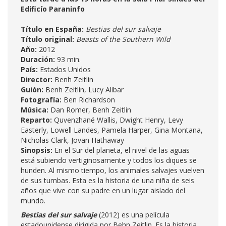
Edificío Paraninfo
Título en España:
Bestias del sur salvaje
Título original:
Beasts of the Southern Wild
Año:
2012
Duración:
93 min.
País:
Estados Unidos
Director:
Benh Zeitlin
Guión:
Benh Zeitlin, Lucy Alibar
Fotografía:
Ben Richardson
Música:
Dan Romer, Benh Zeitlin
Reparto:
Quvenzhané Wallis, Dwight Henry, Levy
Easterly, Lowell Landes, Pamela Harper, Gina Montana,
Nicholas Clark, Jovan Hathaway
Sinopsis:
En el Sur del planeta, el nivel de las aguas
está subiendo vertiginosamente y todos los diques se
hunden. Al mismo tiempo, los animales salvajes vuelven
de sus tumbas. Esta es la historia de una niña de seis
años que vive con su padre en un lugar aislado del
mundo.
Bestias del sur salvaje
(2012) es una película
estadounidense dirigida por Behn Zeitlin. Es la historia