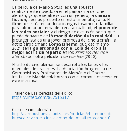
La película de Mario Sixtus, es una apuesta
relativamente novedosa en el panorama del cine
alemán, ya que se atreve con un género, la
ciencia
ficción
, apenas presente en esta cinematografía. El
filme nos sitúa en un futuro angustiosamente familiar
para abordar un tema de plena actualidad,
el poder de
las redes sociales
y el riesgo de exclusión social que
puede derivarse de
la manipulación de la realidad
. Su
protagonista es una joven promesa del cine alemán, la
actriz afroalemana
Lorna Ishema
, que ese mismo
2021 sería
galardonada con el Lola de oro a la
mejor actriz de reparto
en los
Premios del cine
alemán
por otra película,
Ivie wie Ivie
(2020).
El ciclo de cine alemán se desarrolla los lunes y los
miércoles de este mes. La Asociación Aragonesa de
Germanistas y Profesores de Alemán y el Goethe
Institut de Madrid colabotran con el campus oscense en
esta iniciativa.
Tráiler de Las cerezas del exilio:
https://vimeo.com/802515312
Ciclo de cine alemán:
http://campushuesca.unizar.es/noticias/el-campus-de-
huesca-revisa-el-cine-aleman-de-los-ultimos-anos-0