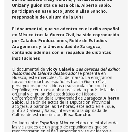
Unizar y guionista de esta obra, Alberto Sabio,
participan en este acto junto a Elisa Sancho,
responsable de Cultura de la DPH
El documental, que se adentra en el exilio español
en México tras la Guerra Civil, ha sido coproducido
por Caladoc Producciones, Rolde de Estudios
Aragoneses y la Universidad de Zaragoza,
contando además con el respaldo de distintas
instituciones
El documental de
Vicky Calavia
‘Las cerezas del exilio:
historias de talento desterrado’
se presenta en
Huesca, este miércoles, 15 de marzo. La emigración
forzosa de muchos españoles tras la Guerra Civil,
perseguidos por sus ideas o su vinculación con la
República, centra esta obra realizada a partir de la idea
original y el guion del catedrático de Historia
Contemporánea de la Universidad de Zaragoza
Alberto
Sabio.
El salón de actos de la Diputación Provincial
acogerá, a partir de las 19 horas, este acto en el, que,
junto a Calavia y Sabio, intervendrá la diputada de
Cultura de esta institución,
Elisa Sancho
.
Rodado entre
España y México
el documental aborda
las vicisitudes de un grupo de republicanos que se
reencontraron en el país americano y se ayudaron a