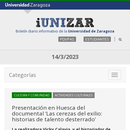
Boletín diario informativo de la
Universidad de Zaragoza
PDI/PAS
ESTUDIANTES
14/3/2023
Categorías
Toggle
navigati
CULTURA Y COMUNIDAD
ACTIVIDADES CULTURALES
Presentación en Huesca del
documental ‘Las cerezas del exilio:
historias de talento desterrado’
La realizadora Vicky Calavia, y el historiador de