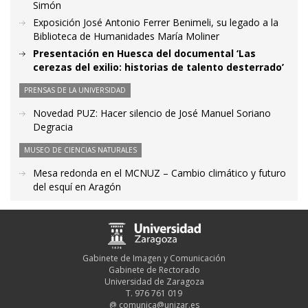
Simón
Exposición José Antonio Ferrer Benimeli, su legado a la
Biblioteca de Humanidades María Moliner
Presentación en Huesca del documental ‘Las
cerezas del exilio: historias de talento desterrado’
PRENSAS DE LA UNIVERSIDAD
Novedad PUZ: Hacer silencio de José Manuel Soriano
Degracia
MUSEO DE CIENCIAS NATURALES
Mesa redonda en el MCNUZ – Cambio climático y futuro
del esquí en Aragón
Gabinete de Imagen y Comunicación
Gabinete de Rectorado
Universidad de Zaragoza
T. 976 761 019
@
comunica@unizar.es