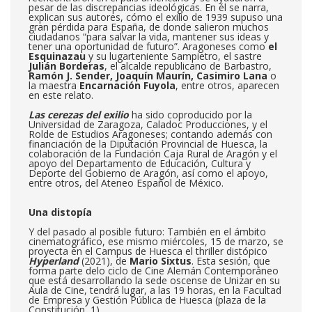
pesar de las discrepancias ideológicas. En él se narra,
explican sus autores, cómo el exilio de 1939 supuso una
gran pérdida para España, de donde salieron muchos
ciudadanos “para salvar la vida, mantener sus ideas y
tener una oportunidad de futuro”. Aragoneses como
e
l
Esquinazau
y su lugarteniente Sampietro, el sastre
Julián Borderas
, el alcalde republicano de Barbastro,
Ramón J. Sender, Joaquín Maurín, Casimiro Lana
o
la maestra
Encarnación Fuyola
, entre otros, aparecen
en este relato.
Las cerezas del exilio
ha sido coproducido por la
Universidad de Zaragoza, Caladoc Producciones, y el
Rolde de Estudios Aragoneses; contando además con
financiación de la Diputación Provincial de Huesca, la
colaboración de la Fundación Caja Rural de Aragón y el
apoyo del Departamento de Educación, Cultura y
Deporte del Gobierno de Aragón, así como el apoyo,
entre otros, del Ateneo Español de México.
Una distopía
Y del pasado al posible futuro: También en el ámbito
cinematográfico, ese mismo miércoles, 15 de marzo, se
proyecta en el Campus de Huesca el thriller distópico
Hyperland
(2021), de
Mario Sixtus
. Esta sesión, que
forma parte delo ciclo de Cine Alemán Contemporáneo
que está desarrollando la sede oscense de Unizar en su
Aula de Cine, tendrá lugar, a las 19 horas, en la Facultad
de Empresa y Gestión Pública de Huesca (plaza de la
Constitución, 1).