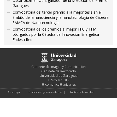
Óscar Guzmán Otín, ganador de la IX edición del Premio
Garrigues
Convocatoria del tercer premio a la mejor tesis en el
ámbito de la nanociencia y la nanotecnología de Cátedra
SAMCA de Nanotecnología
Convocatoria de los premios al mejor TFG y TFM
otorgados por la Cátedra de Innovación Energética
Endesa Red
Gabinete de Imagen y Comunicación
Gabinete de Rectorado
Universidad de Zaragoza
T. 976 761 019
@
comunica@unizar.es
Aviso Legal
Condiciones generales de uso
Política de Privacidad