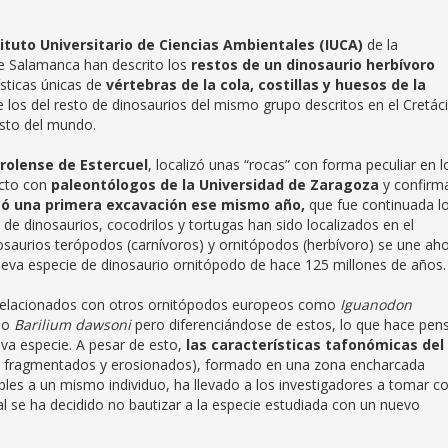
ituto Universitario de Ciencias Ambientales (IUCA)
de la
de Salamanca han descrito los
restos de un dinosaurio herbívoro
sticas únicas de
vértebras de la cola, costillas y huesos de la
e los del resto de dinosaurios del mismo grupo descritos en el Cretác
esto del mundo.
urolense de Estercuel
, localizó unas “rocas” con forma peculiar en l
acto con
paleontólogos de la Universidad de Zaragoza
y confirm
izó una primera excavación ese mismo año,
que fue continuada l
de dinosaurios, cocodrilos y tortugas han sido localizados en el
nosaurios terópodos (carnívoros) y ornitópodos (herbívoro) se une ah
ueva especie de dinosaurio ornitópodo de hace 125 millones de años.
te relacionados con otros ornitópodos europeos como
Iguanodon
o
Barilium dawsoni
pero diferenciándose de estos, lo que hace pen
eva especie. A pesar de esto,
las características tafonómicas del
s fragmentados y erosionados), formado en una zona encharcada
bles a un mismo individuo, ha llevado a los investigadores a tomar c
al se ha decidido no bautizar a la especie estudiada con un nuevo