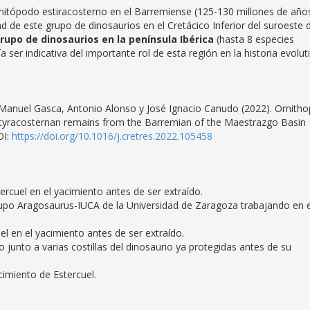
rnitópodo estiracosterno en el Barremiense (125-130 millones de año
ad de este grupo de dinosaurios en el Cretácico Inferior del suroeste 
upo de dinosaurios en la península Ibérica
(hasta 8 especies
ía ser indicativa del importante rol de esta región en la historia evolut
 Manuel Gasca, Antonio Alonso y José Ignacio Canudo (2022). Ornith
 styracosternan remains from the Barremian of the Maestrazgo Basin
OI:
https://doi.org/10.1016/j.cretres.2022.105458
ercuel en el yacimiento antes de ser extraído.
rupo Aragosaurus-IUCA de la Universidad de Zaragoza trabajando en e
el en el yacimiento antes de ser extraído.
unto a varias costillas del dinosaurio ya protegidas antes de su
cimiento de Estercuel.