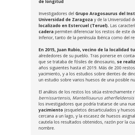
de longitud
Investigadores del
Grupo Aragosaurus del Inst
Universidad de Zaragoza
y de la Universidad 
localizado en Estercuel (Teruel).
Las caracterí
cadera
permiten diferenciar los restos de este d
Inferior, tanto de la península Ibérica como del r
En 2015, Juan Rubio, vecino de la localidad t
alrededores de su pueblo. Tras ponerse en cont
que se trataba de fósiles de dinosaurio,
se real
años siguientes hasta el 2019. Más de 200 restos 
yacimiento, y a los estudios sobre dientes de di
un estudio sobre varios huesos de una posible n
El análisis de los restos los sitúa estrechamen
bernissartensis
,
Mantellisaurus atherfieldensis
los investigadores que podría tratarse de una nu
yacimiento
(esqueletos desarticulados y hueso
cercana a un lago, y la escasez de huesos asigna
cautela los resultados obtenidos, razón por la cu
nombre.