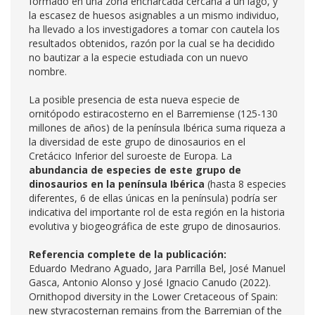
formado en una zona encharcada cercana a un lago, y
la escasez de huesos asignables a un mismo individuo,
ha llevado a los investigadores a tomar con cautela los
resultados obtenidos, razón por la cual se ha decidido
no bautizar a la especie estudiada con un nuevo
nombre.
La posible presencia de esta nueva especie de
ornitópodo estiracosterno en el Barremiense (125-130
millones de años) de la península Ibérica suma riqueza a
la diversidad de este grupo de dinosaurios en el
Cretácico Inferior del suroeste de Europa. La
abundancia de especies de este grupo de
dinosaurios en la península Ibérica
(hasta 8 especies
diferentes, 6 de ellas únicas en la península) podría ser
indicativa del importante rol de esta región en la historia
evolutiva y biogeográfica de este grupo de dinosaurios.
Referencia complete de la publicación:
Eduardo Medrano Aguado, Jara Parrilla Bel, José Manuel
Gasca, Antonio Alonso y José Ignacio Canudo (2022).
Ornithopod diversity in the Lower Cretaceous of Spain:
new styracosternan remains from the Barremian of the