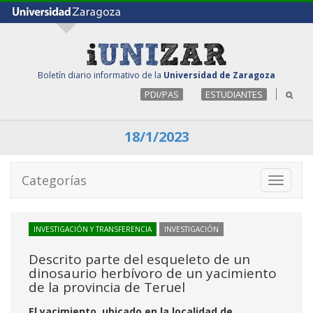
Boletín diario informativo de la
Universidad de Zaragoza
PDI/PAS
ESTUDIANTES
18/1/2023
Categorías
Toggle
navigati
INVESTIGACIÓN Y TRANSFERENCIA
INVESTIGACIÓN
Descrito parte del esqueleto de un
dinosaurio herbívoro de un yacimiento
de la provincia de Teruel
El yacimiento, ubicado en la localidad de