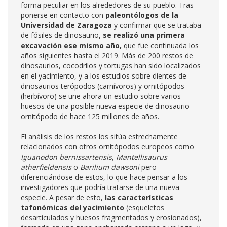
forma peculiar en los alrededores de su pueblo. Tras
ponerse en contacto con
paleontólogos de la
Universidad de Zaragoza
y confirmar que se trataba
de fósiles de dinosaurio,
se realizó una primera
excavación ese mismo año,
que fue continuada los
años siguientes hasta el 2019. Más de 200 restos de
dinosaurios, cocodrilos y tortugas han sido localizados
en el yacimiento, y a los estudios sobre dientes de
dinosaurios terópodos (carnívoros) y ornitópodos
(herbívoro) se une ahora un estudio sobre varios
huesos de una posible nueva especie de dinosaurio
ornitópodo de hace 125 millones de años.
El análisis de los restos los sitúa estrechamente
relacionados con otros ornitópodos europeos como
Iguanodon bernissartensis
,
Mantellisaurus
atherfieldensis
o
Barilium dawsoni
pero
diferenciándose de estos, lo que hace pensar a los
investigadores que podría tratarse de una nueva
especie. A pesar de esto,
las características
tafonómicas del yacimiento
(esqueletos
desarticulados y huesos fragmentados y erosionados),