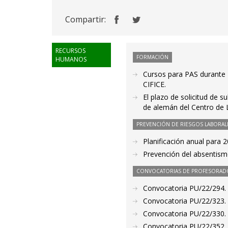
Compartir:
RECURSOS
FORMACIÓN
HUMANOS
Cursos para PAS durante 
CIFICE.
El plazo de solicitud de 
de alemán del Centro de 
PREVENCIÓN DE RIESGOS LABORAL
Planificación anual para 
Prevención del absentism
CONVOCATORIAS DE PROFESORAD
Convocatoria PU/22/294. 
Convocatoria PU/22/323. 
Convocatoria PU/22/330. 
Convocatoria PU/22/352. 