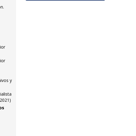
ón.
ior
ior
ivos y
alista
/2021)
os