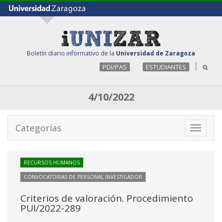
Boletín diario informativo de la
Universidad de Zaragoza
PDI/PAS
ESTUDIANTES
4/10/2022
Categorías
Toggle
navigati
RECURSOS HUMANOS
CONVOCATORIAS DE PERSONAL INVESTIGADOR
Criterios de valoración. Procedimiento
PUI/2022-289