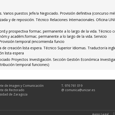
os. Varios puestos Jefe/a Negociado. Provisión definitiva (concurso mé
lzada y de reposición. Técnico Relaciones Internacionales. Oficina UN
rd.y prospectiva formac. permanente a lo largo de la vida. Técnico c
nóm.y académ.formac. permanente a lo largo de la vida. Servicio
 Provisión temporal (encomienda funcio
 de creación lista espera. Técnico Superior Idiomas. Traductor/a ingl
n lista espera
ociado Proyectos Investigación. Sección Gestión Económica Investiga
atribución temporal funciones)
te de Imagen y Comunicación
T. 976 761 019
te de Rectorado
@
comunica@unizar.es
sidad de Zaragoza
Aviso Legal