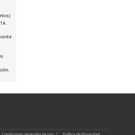
ritos)
ITA.
oord.e
és
ción.
Condiciones generales de uso
Política de Privacidad