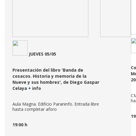
JUEVE
S 05/05
Co
Presentación del libro
'Banda de
Mú
cosacos. Historia y memoria de la
20
Nueve y sus hombres', de Diego Gaspar
Celaya
+
info
CM
ha
Aula Magna. Edificio Paraninfo. Entrada libre
hasta completar aforo
19
19:00 h