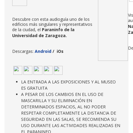
Vi
Descubre con esta audioguía uno de los
au
edificios más singulares y representativos
Na
de la ciudad, el
Paraninfo de la
Z
Universidad de Zaragoza
.
De
Descargas:
Android
/
iOs
LA ENTRADA A LAS EXPOSICIONES Y AL MUSEO
ES GRATUITA
A PESAR DE LOS CAMBIOS EN EL USO DE
MASCARILLA Y SU ELIMINACIÓN EN
DETERMINADOS ESPACIOS, AL NO PODER
RESPETAR COMPLETAMENTE LA DISTANCIA DE
SEGURIDAD EN LAS SALAS, SE RECOMIENDA SU
USO DURANTE LAS ACTIVIDADES REALIZADAS EN
EL PARANINFO