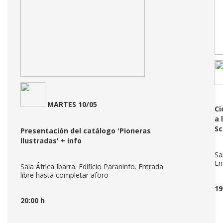
MARTES 10/05
Ci
a 
Sc
Presentación del catálogo 'Pioneras
Ilustradas'
+ info
Sa
En
Sala África Ibarra. Edificio Paraninfo. Entrada
libre hasta completar aforo
19
20:00 h