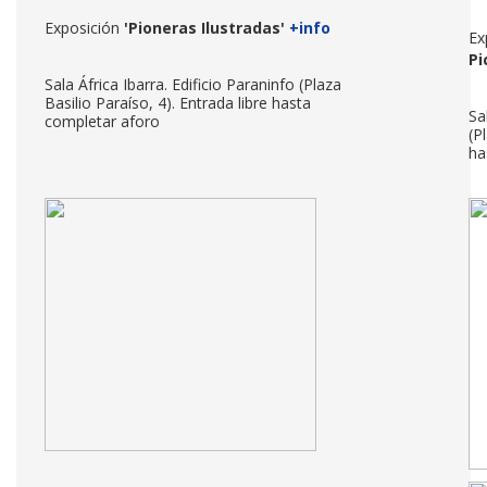
Exposición
'Pioneras Ilustradas'
+info
Ex
Pi
Sala África Ibarra. Edificio Paraninfo (Plaza
Basilio Paraíso, 4). Entrada libre hasta
Sa
completar aforo
(P
ha