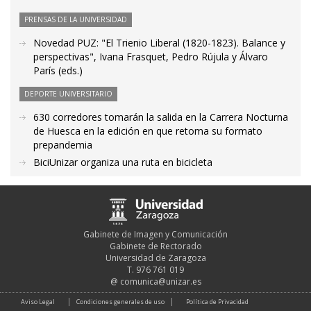
PRENSAS DE LA UNIVERSIDAD
Novedad PUZ: "El Trienio Liberal (1820-1823). Balance y
perspectivas", Ivana Frasquet, Pedro Rújula y Álvaro
París (eds.)
DEPORTE UNIVERSITARIO
630 corredores tomarán la salida en la Carrera Nocturna
de Huesca en la edición en que retoma su formato
prepandemia
BiciUnizar organiza una ruta en bicicleta
Gabinete de Imagen y Comunicación
Gabinete de Rectorado
Universidad de Zaragoza
T. 976 761 019
@
comunica@unizar.es
Aviso Legal
Condiciones generales de uso
Política de Privacidad