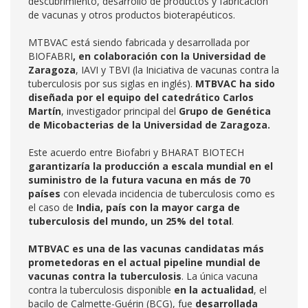
descubrimiento, desarrollo de productos y fabricación
de vacunas y otros productos bioterapéuticos.
MTBVAC está siendo fabricada y desarrollada por
BIOFABRI
, en colaboración con la Universidad de
Zaragoza
, IAVI y TBVI (la Iniciativa de vacunas contra la
tuberculosis por sus siglas en inglés).
MTBVAC ha sido
diseñada por el equipo del catedrático
Carlos
Martín
, investigador principal del
Grupo de Genética
de Micobacterias de la Universidad de Zaragoza.
Este acuerdo entre Biofabri y BHARAT BIOTECH
garantizaría la producción a escala mundial en el
suministro de la futura vacuna en más de 70
países
con elevada incidencia de tuberculosis como es
el caso de
India, país con la mayor carga de
tuberculosis del mundo, un 25% del total
.
MTBVAC es una de las vacunas candidatas más
prometedoras en el actual pipeline mundial de
vacunas contra la tuberculosis
. La única vacuna
contra la tuberculosis disponible
en la actualidad
, el
bacilo de Calmette-Guérin (BCG), fue
desarrollada