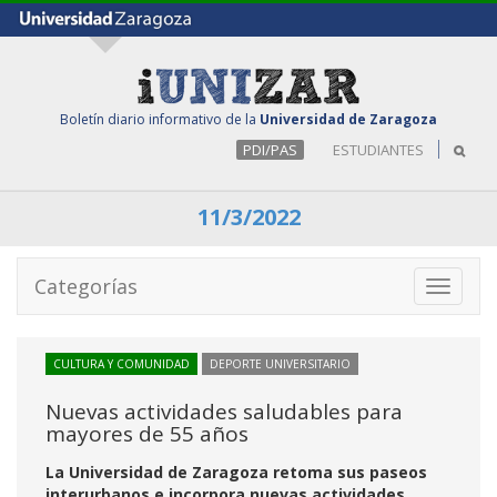
Boletín diario informativo de la
Universidad de Zaragoza
PDI/PAS
ESTUDIANTES
11/3/2022
Categorías
Toggle
navigati
CULTURA Y COMUNIDAD
DEPORTE UNIVERSITARIO
Nuevas actividades saludables para
mayores de 55 años
La Universidad de Zaragoza retoma sus paseos
interurbanos e incorpora nuevas actividades