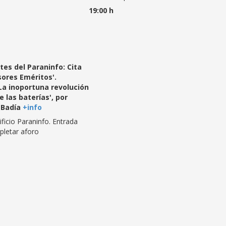
19:00 h
tes del Paraninfo: Cita
sores Eméritos'.
La inoportuna revolución
 las baterías', por
 Badía
+info
ficio Paraninfo. Entrada
mpletar aforo