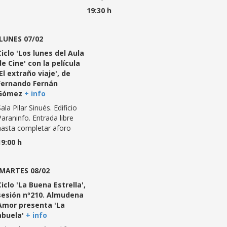
19:30 h
LUNES 07/02
Ciclo 'Los lunes del Aula
de Cine' con la película
'El extraño viaje', de
Fernando Fernán
Gómez
+ info
ala Pilar Sinués. Edificio
Paraninfo. Entrada libre
hasta completar aforo
19:00 h
MARTES 08/02
Ciclo 'La Buena Estrella',
sesión nº210. Almudena
Amor presenta 'La
abuela'
+ info