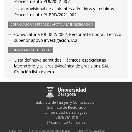
Procedimiento PUI/2022-007
Lista provisional de aspirantes admitidos y excluidos.
Procedimiento PI-PRD/2021-002
CONVOCATORIAS PTGAS DE APOYO A LA INVESTIGACIÓN
Convocatoria PRI-002/2022. Personal temporal. Técnico
superior apoyo investigación. IA2
CONVOCATORIAS DE PTGAS
Lista definitiva admitidos. Técnicos especialistas
laboratorio y talleres (Mecánica de precisión). SAI.
Creación lista espera
Gabinete de Imagen y Comunicación
Gabinete de Rectorado
Universidad de Zaragoza
T. 976 761 019
@
comunica@unizar.es
Aviso Legal
Condiciones generales de uso
Política de Privacidad