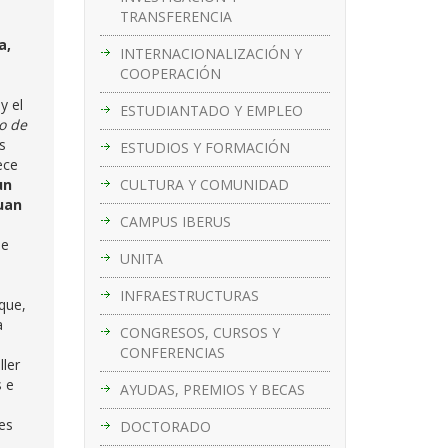
TRANSFERENCIA
a,
INTERNACIONALIZACIÓN Y
COOPERACIÓN
 y el
ESTUDIANTADO Y EMPLEO
ro de
s
ESTUDIOS Y FORMACIÓN
ece
CULTURA Y COMUNIDAD
un
uan
CAMPUS IBERUS
ue
UNITA
INFRAESTRUCTURAS
que,
a
CONGRESOS, CURSOS Y
CONFERENCIAS
ller
s e
AYUDAS, PREMIOS Y BECAS
es
DOCTORADO