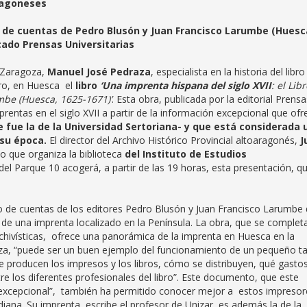
aragoneses
bro de cuentas de Pedro Blusón y Juan Francisco Larumbe (Huesc
licado Prensas Universitarias
e Zaragoza,
Manuel José Pedraza
, especialista en la historia del libro
ero, en Huesca el
libro
‘Una imprenta hispana del siglo XVII
: el Lib
mbe (Huesca, 1625-1671)’
. Esta obra, publicada por la editorial Prensa
prentas en el siglo XVII a partir de la información excepcional que ofr
 fue la de la Universidad Sertoriana- y que está considerada 
 su época.
El director del Archivo Histórico Provincial altoaragonés,
J
o que organiza la biblioteca
del Instituto de Estudios
e del Parque 10 acogerá, a partir de las 19 horas, esta presentación, q
bro de cuentas de los editores Pedro Blusón y Juan Francisco Larumbe 
o de una imprenta localizado en la Península. La obra, que se complet
 archivísticas, ofrece una panorámica de la imprenta en Huesca en la
aza, “puede ser un buen ejemplo del funcionamiento de un pequeño ta
 producen los impresos y los libros, cómo se distribuyen, qué gasto
re los diferentes profesionales del libro”. Este documento, que este
mo “excepcional”, también ha permitido conocer mejor a estos impresor
diana. Su imprenta, escribe el profesor de Unizar, es además la de la