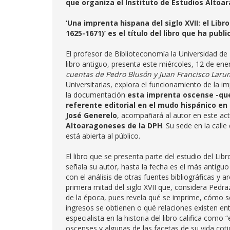
que organiza el Instituto de Estudios Alto
‘Una imprenta hispana del siglo XVII: el Li
1625-1671)’ es el título del libro que ha pub
El profesor de Biblioteconomía la Universidad d
libro antiguo, presenta este miércoles, 12 de en
cuentas de Pedro Blusón y Juan Francisco Laru
Universitarias, explora el funcionamiento de la im
la documentación
esta imprenta oscense -que
referente editorial en el mudo hispánico en
José Generelo
, acompañará al autor en este act
Altoaragoneses de la DPH
. Su sede en la call
está abierta al público.
El libro que se presenta parte del estudio del Li
señala su autor, hasta la fecha es el más antigu
con el análisis de otras fuentes bibliográficas y
primera mitad del siglo XVII que, considera Pedr
de la época, pues revela qué se imprime, cómo se
ingresos se obtienen o qué relaciones existen ent
especialista en la historia del libro califica co
oscenses y algunas de las facetas de su vida coti