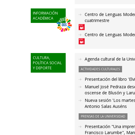
INFORMACIÓN
Centro de Lenguas Modern
ACADÉMICA
cuatrimestre
Centro de Lenguas Modern
CULTURA,
Agenda cultural de la Uni
POLÍTICA SOCIAL
Y DEPORTE
ACTIVIDADES CULTURALES
Presentación del libro 'El
Manuel José Pedraza desen
oscense de Blusón y La
Nueva sesión 'Los martes 
Antonio Salas Auséns
PRENSAS DE LA UNIVERSIDAD
Presentación "Una imprent
Francisco Larumbe", Man