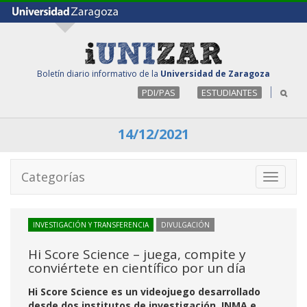
Boletín diario informativo de la
Universidad de Zaragoza
PDI/PAS
ESTUDIANTES
14/12/2021
Categorías
Toggle
navigati
INVESTIGACIÓN Y TRANSFERENCIA
DIVULGACIÓN
Hi Score Science – juega, compite y
conviértete en científico por un día
Hi Score Science es un videojuego desarrollado
desde dos institutos de investigación, INMA e