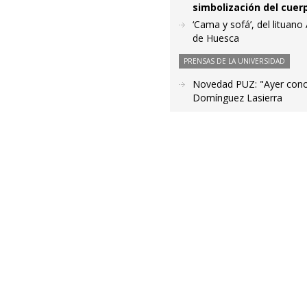
simbolización del cuer
‘Cama y sofá’, del litua
de Huesca
PRENSAS DE LA UNIVERSIDAD
Novedad PUZ: "Ayer conoc
Domínguez Lasierra