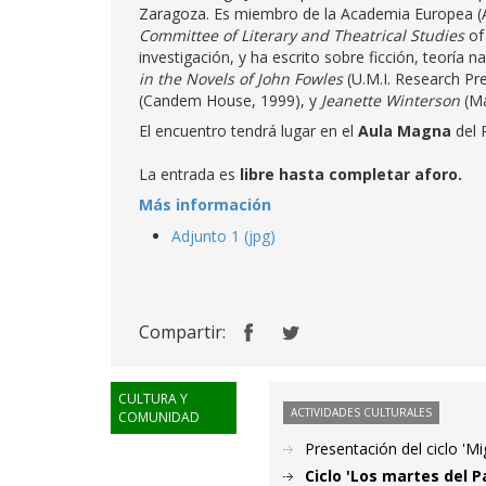
Zaragoza. Es miembro de la Academia Europea (
Committee of Literary and Theatrical Studies
of
investigación, y ha escrito sobre ficción, teoría 
in the Novels of John Fowles
(U.M.I. Research Pr
(Candem House, 1999), y
Jeanette
Winterson
(Ma
El encuentro tendrá lugar en el
Aula Magna
del 
La entrada es
libre hasta completar aforo.
Más información
Adjunto 1 (jpg)
Compartir:
CULTURA Y
ACTIVIDADES CULTURALES
COMUNIDAD
Presentación del ciclo 'M
Ciclo 'Los martes del P