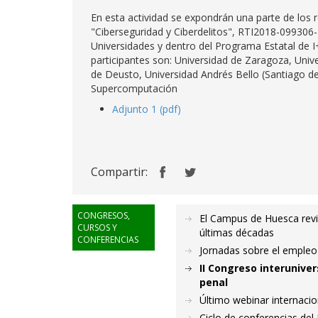
En esta actividad se expondrán una parte de los 
"Ciberseguridad y Ciberdelitos", RTI2018-099306-
Universidades y dentro del Programa Estatal de I
participantes son: Universidad de Zaragoza, Univ
de Deusto, Universidad Andrés Bello (Santiago d
Supercomputación
Adjunto 1 (pdf)
Compartir:
CONGRESOS,
El Campus de Huesca revis
CURSOS Y
últimas décadas
CONFERENCIAS
Jornadas sobre el empleo
II Congreso interuniver
penal
Último webinar internaci
Ciclo de conferencias de