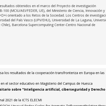
resultados obtenidos en el marco del Proyecto de investigación
B-100 (MCIU/AEI/FEDER, UE), del Ministerio de Ciencia, Innovación y
+D+i orientado a los Retos de la Sociedad. Los Centros de investigac
ersidad del País Vasco (UPV/EHU), Universidad de La Laguna, Univers
e Chile), Barcelona Supercomputing Center-Centro Nacional de
a los resultados de la cooperación transfronteriza en Europa en las
 en el sector educativo en Magisterio del Campus de Huesca
sitario sobre "Inteligencia artificial, ciberseguridad y Derecho
onal 2021 de la ICTS ELECMI
l ISQCH: Unusual Redox Cycles for Aromatic Trifluoromethylation thro