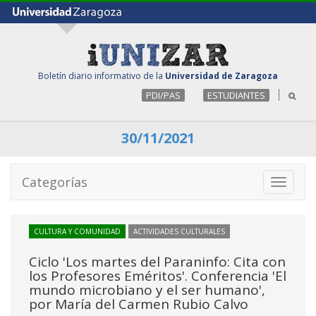
Boletín diario informativo de la
Universidad de Zaragoza
PDI/PAS
ESTUDIANTES
30/11/2021
Categorías
Toggle
navigati
CULTURA Y COMUNIDAD
ACTIVIDADES CULTURALES
Ciclo 'Los martes del Paraninfo: Cita con
los Profesores Eméritos'. Conferencia 'El
mundo microbiano y el ser humano',
por María del Carmen Rubio Calvo