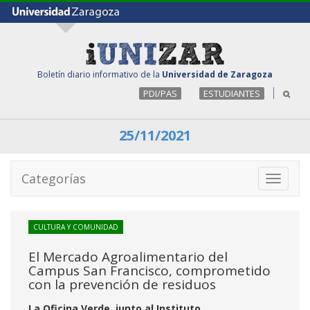
Boletín diario informativo de la
Universidad de Zaragoza
PDI/PAS
ESTUDIANTES
25/11/2021
Categorías
Toggle
navigati
CULTURA Y COMUNIDAD
El Mercado Agroalimentario del
Campus San Francisco, comprometido
con la prevención de residuos
La Oficina Verde, junto al Instituto