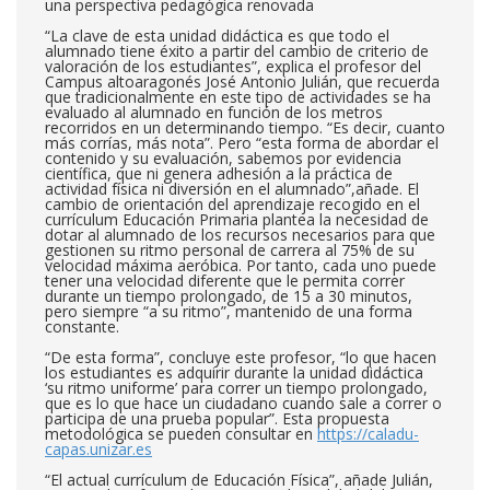
una perspectiva pedagógica renovada
“La clave de esta unidad didáctica es que todo el
alumnado tiene éxito a partir del cambio de criterio de
valoración de los estudiantes”, explica el profesor del
Campus altoaragonés José Antonio Julián, que recuerda
que tradicionalmente en este tipo de actividades se ha
evaluado al alumnado en función de los metros
recorridos en un determinando tiempo. “Es decir, cuanto
más corrías, más nota”. Pero “esta forma de abordar el
contenido y su evaluación, sabemos por evidencia
científica, que ni genera adhesión a la práctica de
actividad física ni diversión en el alumnado”,añade. El
cambio de orientación del aprendizaje recogido en el
currículum Educación Primaria plantea la necesidad de
dotar al alumnado de los recursos necesarios para que
gestionen su ritmo personal de carrera al 75% de su
velocidad máxima aeróbica. Por tanto, cada uno puede
tener una velocidad diferente que le permita correr
durante un tiempo prolongado, de 15 a 30 minutos,
pero siempre “a su ritmo”, mantenido de una forma
constante.
“De esta forma”, concluye este profesor, “lo que hacen
los estudiantes es adquirir durante la unidad didáctica
‘su ritmo uniforme’ para correr un tiempo prolongado,
que es lo que hace un ciudadano cuando sale a correr o
participa de una prueba popular”. Esta propuesta
metodológica se pueden consultar en
https://caladu-
capas.unizar.es
“El actual currículum de Educación Física”, añade Julián,