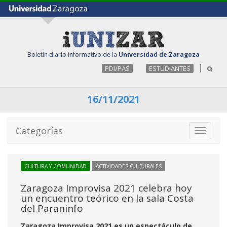
Boletín diario informativo de la
Universidad de Zaragoza
PDI/PAS
ESTUDIANTES
16/11/2021
Categorías
Toggle
navigati
CULTURA Y COMUNIDAD
ACTIVIDADES CULTURALES
Zaragoza Improvisa 2021 celebra hoy
un encuentro teórico en la sala Costa
del Paraninfo
Zaragoza Improvisa 2021 es un espectáculo de