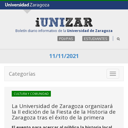
Boletín diario informativo de la
Universidad de Zaragoza
PDI/PAS
ESTUDIANTES
11/11/2021
Categorías
Toggle
navigati
CULTURA Y COMUNIDAD
La Universidad de Zaragoza organizará
la II edición de la Fiesta de la Historia de
Zaragoza tras el éxito de la primera
El evento para acercar al público la historia local