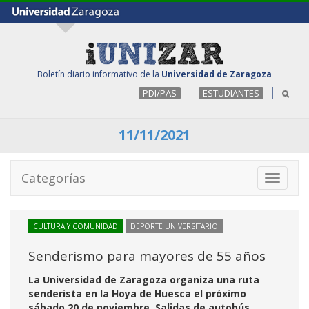
Boletín diario informativo de la
Universidad de Zaragoza
PDI/PAS
ESTUDIANTES
11/11/2021
Categorías
Toggle
navigati
CULTURA Y COMUNIDAD
DEPORTE UNIVERSITARIO
Senderismo para mayores de 55 años
La Universidad de Zaragoza organiza una ruta
senderista en la Hoya de Huesca el próximo
sábado 20 de noviembre. Salidas de autobús