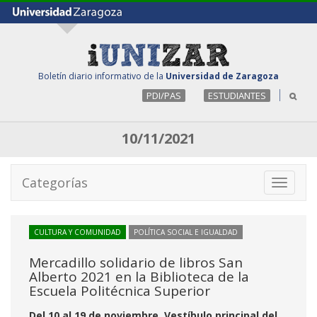
Boletín diario informativo de la
Universidad de Zaragoza
PDI/PAS
ESTUDIANTES
10/11/2021
Categorías
Toggle
navigati
CULTURA Y COMUNIDAD
POLÍTICA SOCIAL E IGUALDAD
Mercadillo solidario de libros San
Alberto 2021 en la Biblioteca de la
Escuela Politécnica Superior
Del 10 al 19 de noviembre. Vestíbulo principal del