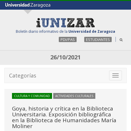
Boletín diario informativo de la
Universidad de Zaragoza
PDI/PAS
ESTUDIANTES
26/10/2021
Categorías
Toggle
navigati
CULTURA Y COMUNIDAD
ACTIVIDADES CULTURALES
Goya, historia y crítica en la Biblioteca
Universitaria. Exposición bibliográfica
en la Biblioteca de Humanidades María
Moliner