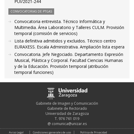
PUI/2021-244
CONVOCATORIAS DE PTGAS
Convocatoria entrevista. Técnico Informática y
Multimedia. Área Laboratorio y Talleres CULM. Provisión
temporal (comisión de servicios)
Lista definitiva admitidos y excluidos. Técnico centro
EURAXESS. Escala Administrativa. Ampliación lista espera
Convocatoria. Jefe Negociado. Departamento Expresión
Musical, Plástica y Corporal. Facultad Ciencias Humanas
y de la Educación. Provisión temporal (atribución
temporal funciones)
Gabinete de Imagen y Comunicación
Gabinete de Rectorado
Universidad de Zaragoza
T. 976 761 019
@
comunica@unizar.es
Aviso Legal
Condiciones generales de uso
Política de Privacidad