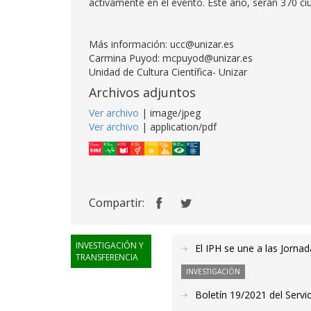
activamente en el evento. Este año, serán 370 c
Más información: ucc@unizar.es
Carmina Puyod: mcpuyod@unizar.es
Unidad de Cultura Científica- Unizar
Archivos adjuntos
Ver archivo
| image/jpeg
Ver archivo
| application/pdf
Compartir:
INVESTIGACIÓN Y
El IPH se une a las Jorn
TRANSFERENCIA
INVESTIGACIÓN
Boletín 19/2021 del Servic