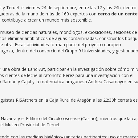
 y Teruel el viernes 24 de septiembre, entre las 17 y las 24h, dentro
tigadoras de la mano de más de 160 expertos con
cerca de un cente
 contribuye a crear un mundo más sostenible.
 al museo de ciencias naturales, monólogos, exposiciones, sesiones de
s eliminar antibióticos de aguas contaminadas, construir los bosqu
que otra. Estas actividades forman parte del proyecto europeo
agoza, dentro del consorcio del Grupo 9 Universidades, y gestionad
ar una obra de Land-Art, participar en la investigación sobre cómo mi
os dientes de leche al ratoncito Pérez para una investigación con el
o Ramón y Cajal y la matemática aragonesa Andrea Casamayor en s
uistas RISArchers en la Caja Rural de Aragón a las 22:30h cerrará es
Navarra y el Edificio del Círculo oscense (Casino), mientras que la cap
y el Museo Provincial de Teruel.
endo con las medidas higiénico-sanitarias pertinentes: uso de mascari