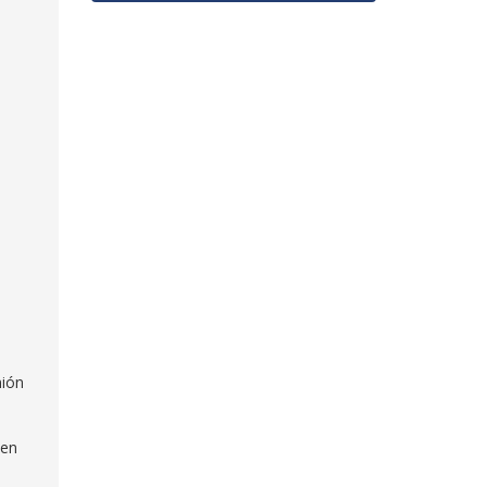
nión
 en