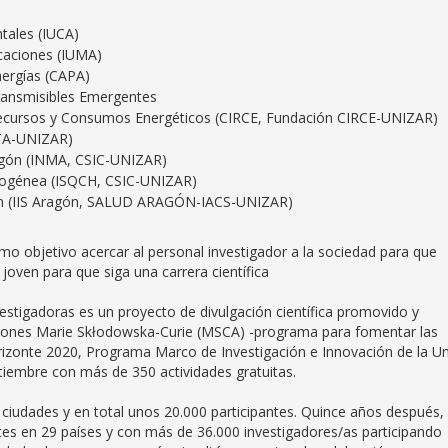
ntales (IUCA)
icaciones (IUMA)
nergías (CAPA)
ransmisibles Emergentes
 Recursos y Consumos Energéticos (CIRCE, Fundación CIRCE-UNIZAR)
ITA-UNIZAR)
ragón (INMA, CSIC-UNIZAR)
Homogénea (ISQCH, CSIC-UNIZAR)
agón (IIS Aragón, SALUD ARAGÓN-IACS-UNIZAR)
mo objetivo acercar al personal investigador a la sociedad para que
 joven para que siga una carrera científica
estigadoras es un proyecto de divulgación científica promovido y
cciones Marie Skłodowska-Curie (MSCA) -programa para fomentar las
rizonte 2020, Programa Marco de Investigación e Innovación de la U
tiembre con más de 350 actividades gratuitas.
iudades y en total unos 20.000 participantes. Quince años después,
tes en 29 países y con más de 36.000 investigadores/as participando