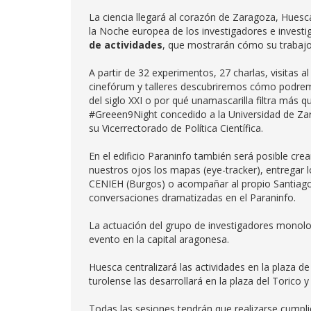
La ciencia llegará al corazón de Zaragoza, Huesca
la Noche europea de los investigadores e inves
de actividades
, que mostrarán cómo su trabajo
A partir de 32 experimentos, 27 charlas, visitas
cinefórum y talleres descubriremos cómo podremo
del siglo XXI o por qué unamascarilla filtra más 
#Greeen9Night concedido a la Universidad de Zar
su Vicerrectorado de Política Científica.
En el edificio Paraninfo también será posible cre
nuestros ojos los mapas (eye-tracker), entregar l
CENIEH (Burgos) o acompañar al propio Santiag
conversaciones dramatizadas en el Paraninfo.
La actuación del grupo de investigadores monolog
evento en la capital aragonesa.
Huesca centralizará las actividades en la plaza de 
turolense las desarrollará en la plaza del Torico 
Todas las sesiones tendrán que realizarse cumpli