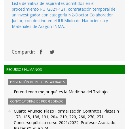
Lista definitiva de aspirantes admitidos en el
procedimiento PUI/2021-121, contratación temporal de
un investigador con categoría N2-Doctor Colaborador
Junior, con destino en el IUI Mixto de Nanociencia y
Materiales de Aragón-INMA.
Compartir:
RECURSOS HUMANOS
PREVENCIÓN DE RIESGOS LABORALES
Entendiendo mejor qué es la Medicina del Trabajo
CONVOCATORIAS DE PROFESORADO
Cuarto Anuncio Plazo Formalización Contratos. Plazas nº
178, 185, 186, 191, 204, 219, 220, 260, 270, 271.
Concurso público curso 2021/2022. Profesor Asociado.
Plazas nº 76 a 274