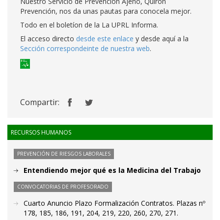
Nuestro Servicio de Prevención Ajeno, Quirón
Prevención, nos da unas pautas para conocela mejor.
Todo en el boletíon de la La UPRL Informa.
El acceso directo
desde este enlace
y desde aquí a la
Sección correspondeinte de nuestra web
.
Compartir:
RECURSOS HUMANOS
PREVENCIÓN DE RIESGOS LABORALES
Entendiendo mejor qué es la Medicina del Trabajo
CONVOCATORIAS DE PROFESORADO
Cuarto Anuncio Plazo Formalización Contratos. Plazas nº
178, 185, 186, 191, 204, 219, 220, 260, 270, 271.