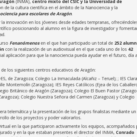
 Aragón
(INMA),
centro mixto del CSIC y la Universidad de
n de la cultura científica en el ámbito de la Nanociencia y la
nociencia para escolares de Aragón
.
 y la innovación en los jóvenes desde edades tempranas, ofreciéndole
ntífico posicionando al alumno en la figura de investigador y foment
ad.
curso
Fenanómenos
en el que han participado un total de
252 alumn
ón
con la realización de un audiovisual en el que cada uno de los
42
al aplicación para que la nanociencia pueda ayudar en el futuro, día 
de los siguientes centros educativos de Aragón:
, de Zaragoza; Colegio La Inmaculada (Alcañiz – Teruel); ; IES Clar
e Montemolín (Zaragoza); IES Reyes Católicos (Ejea de los Caballer
egio Británico de Aragón (Zaragoza); Colegio El Buen Pastor (Zarago
Zaragoza); Colegio Nuestra Señora del Carmen (Zaragoza) y Colegio
nera telemática y la presentación de los grupos finalistas mediante un
rollo de los proyectos y poder valorarlos.
virtual en la que participaron activamente los equipos, acompañados 
urado y en la que estaban presentes el director del INMA,
Conrado