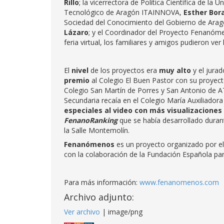
Rillo
; la vicerrectora de Política Científica de la
Tecnológico de Aragón ITAINNOVA,
Esther Bor
Sociedad del Conocimiento del Gobierno de Ara
Lázaro
; y el Coordinador del Proyecto Fenanó
feria virtual, los familiares y amigos pudieron ver
El
nivel
de los proyectos era
muy alto
y el jurad
premio
al Colegio El Buen Pastor con su proyect
Colegio San Martín de Porres y San Antonio d
Secundaria recaía en el Colegio María Auxiliado
especiales
al video con más visualizaciones
FenanoRanking
que se había desarrollado durant
la Salle Montemolín.
Fenanómenos
es un proyecto organizado por el
con la colaboración de la Fundación Española para
Para más información:
www.fenanomenos.com
Archivo adjunto:
Ver archivo
| image/png