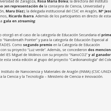
 Universidad de Zaragoza,
Rosa María Bolea
; la directora del Instituto
ao
(
en representación de
la consejera de Ciencia, Universidad y
gón,
Maru Díaz
); la delegada institucional del CSIC en Aragón,
Mª Jes
menos,
Ricardo Ibarra
. Además de los participantes en directo de esta
 la
gala en
streaming
.
o otorgó en el caso de la categoría de Educación Secundaria el
prim
o “Nanobreath Pointer” y para la categoría de Educación Especial al
e ATADES. Como
segundo premio
en la Categoría de Educación
ra con su proyecto “Luz verde”. Además, se concedieron
dos mencion
del IES Miguel de Molinos con su proyecto “NanoCO2”
y al ganador
e esta sexta edición al grupo del proyecto “Cardionanología” del Col
 Instituto de Nanociencia y Materiales de Aragón (INMA) (CSIC-UNIZ
 la Ciencia y la Tecnología – Ministerio de Ciencia e Innovación.