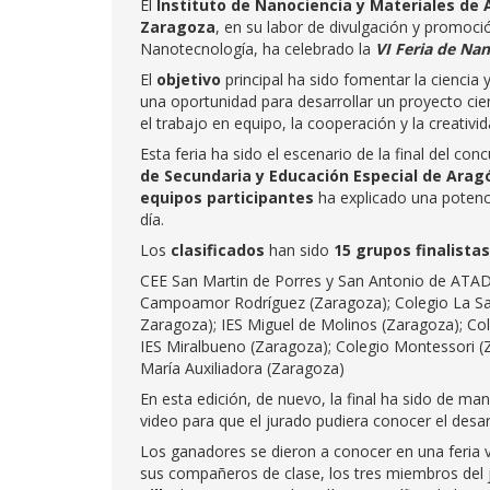
El
Instituto de Nanociencia y Materiales de
Zaragoza
, en su labor de divulgación y promoció
Nanotecnología, ha celebrado la
VI Feria de Na
El
objetivo
principal ha sido fomentar la ciencia
una oportunidad para desarrollar un proyecto cie
el trabajo en equipo, la cooperación y la creativid
Esta feria ha sido el escenario de la final del con
de Secundaria y Educación Especial de Arag
equipos participantes
ha explicado una potenci
día.
Los
clasificados
han sido
15 grupos finalistas
CEE San Martin de Porres y San Antonio de ATADES
Campoamor Rodríguez (Zaragoza); Colegio La Sall
Zaragoza); IES Miguel de Molinos (Zaragoza); Col
IES Miralbueno (Zaragoza); Colegio Montessori (
María Auxiliadora (Zaragoza)
En esta edición, de nuevo, la final ha sido de ma
video para que el jurado pudiera conocer el desar
Los ganadores se dieron a conocer en una feria 
sus compañeros de clase, los tres miembros del j