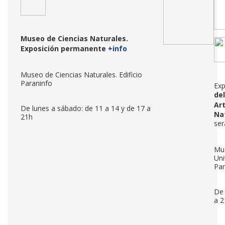
Museo de Ciencias Naturales.
Exposición permanente
+info
Museo de Ciencias Naturales. Edificio
Paraninfo
Exp
de
Ar
De lunes a sábado: de 11 a 14 y de 17 a
Na
21h
se
Mus
Uni
Par
De 
a 2