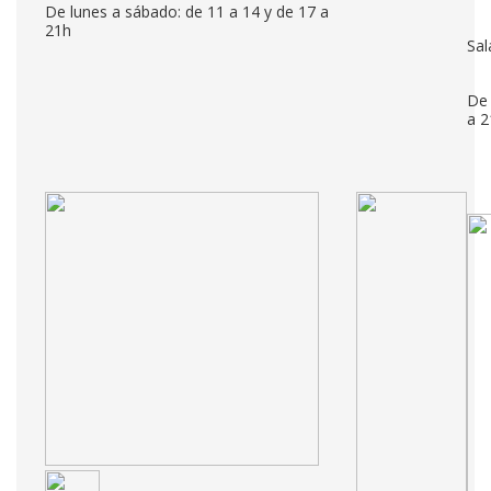
De lunes a sábado: de 11 a 14 y de 17 a
21h
Sal
De 
a 2