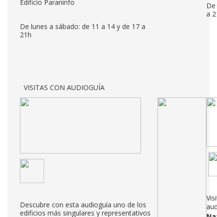
Edificio Paraninfo
De 
a 2
De lunes a sábado: de 11 a 14 y de 17 a
21h
VISITAS CON AUDIOGUÍA
Vis
Descubre con esta audioguía uno de los
aud
edificios más singulares y representativos
Na