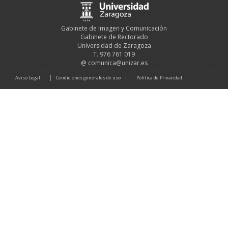
Gabinete de Imagen y Comunicación
Gabinete de Rectorado
Universidad de Zaragoza
T. 976 761 019
@
comunica@unizar.es
Aviso Legal
Condiciones generales de uso
Política de Privacidad