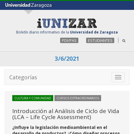
Boletín diario informativo de la
Universidad de Zaragoza
PDI/PAS
ESTUDIANTES
3/6/2021
Categorías
Toggle
navigati
CULTURA Y COMUNIDAD
CURSOS EXTRAORDINARIOS
Introducción al Análisis de Ciclo de Vida
(LCA – Life Cycle Assessment)
¿Influye la legislación medioambiental en el
desarrollo de productos? ¿Cómo diseñar procesos