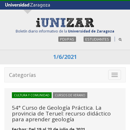
Boletín diario informativo de la
Universidad de Zaragoza
PDI/PAS
ESTUDIANTES
1/6/2021
Categorías
Toggle
navigati
CULTURA Y COMUNIDAD
CURSOS DE VERANO
54° Curso de Geología Práctica. La
provincia de Teruel: recurso didáctico
para aprender geología
Fechas: Del 19 al 23 de julio de 2021