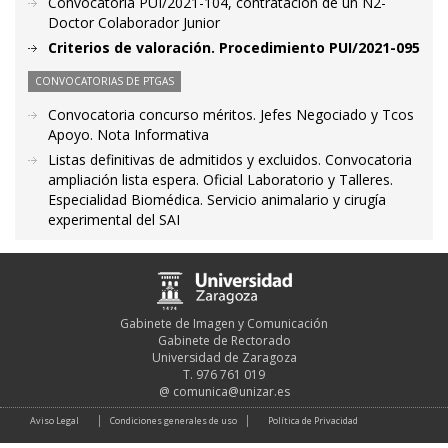
Convocatoria PUI/2021-104, contratación de un N2-
Doctor Colaborador Junior
Criterios de valoración. Procedimiento PUI/2021-095
CONVOCATORIAS DE PTGAS
Convocatoria concurso méritos. Jefes Negociado y Tcos
Apoyo. Nota Informativa
Listas definitivas de admitidos y excluidos. Convocatoria
ampliación lista espera. Oficial Laboratorio y Talleres.
Especialidad Biomédica. Servicio animalario y cirugía
experimental del SAI
Gabinete de Imagen y Comunicación
Gabinete de Rectorado
Universidad de Zaragoza
T. 976 761 019
@
comunica@unizar.es
Aviso Legal
Condiciones generales de uso
Política de Privacidad