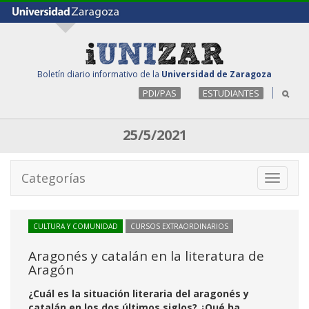
Boletín diario informativo de la
Universidad de Zaragoza
PDI/PAS
ESTUDIANTES
25/5/2021
Categorías
Toggle
navigati
CULTURA Y COMUNIDAD
CURSOS EXTRAORDINARIOS
Aragonés y catalán en la literatura de
Aragón
¿Cuál es la situación literaria del aragonés y
catalán en los dos últimos siglos? ¿Qué ha