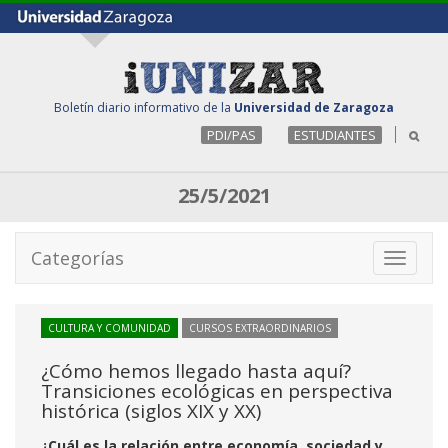
Boletín diario informativo de la
Universidad de Zaragoza
PDI/PAS
ESTUDIANTES
25/5/2021
Categorías
Toggle
navigati
CULTURA Y COMUNIDAD
CURSOS EXTRAORDINARIOS
¿Cómo hemos llegado hasta aquí?
Transiciones ecológicas en perspectiva
histórica (siglos XIX y XX)
¿Cuál es la relación entre economía, sociedad y