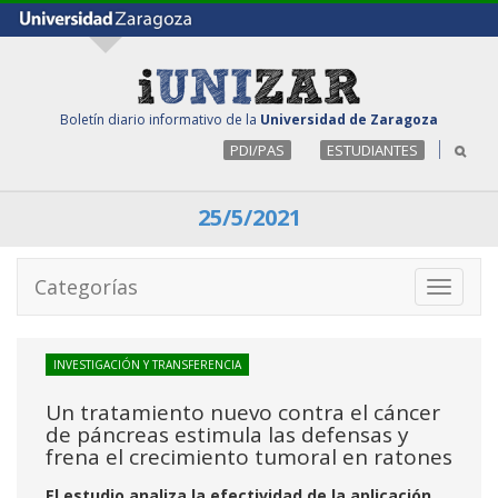
Boletín diario informativo de la
Universidad de Zaragoza
PDI/PAS
ESTUDIANTES
25/5/2021
Categorías
Toggle
navigati
INVESTIGACIÓN Y TRANSFERENCIA
Un tratamiento nuevo contra el cáncer
de páncreas estimula las defensas y
frena el crecimiento tumoral en ratones
El estudio analiza la efectividad de la aplicación,