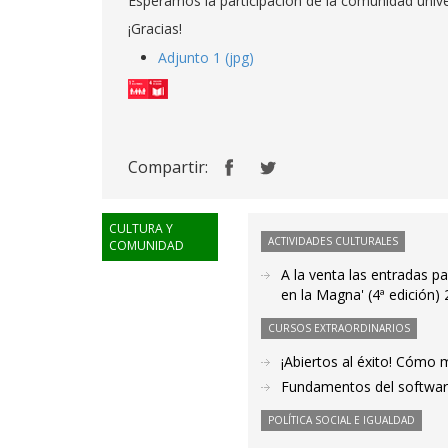
Esperamos la participación de la comunidad univer
¡Gracias!
Adjunto 1 (jpg)
Compartir:
CULTURA Y
ACTIVIDADES CULTURALES
COMUNIDAD
A la venta las entradas pa
en la Magna' (4ª edición)
CURSOS EXTRAORDINARIOS
¡Abiertos al éxito! Cómo
Fundamentos del software
POLÍTICA SOCIAL E IGUALDAD