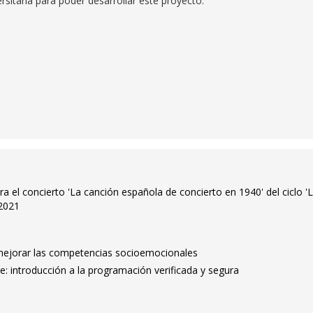
sitaria para poder desarrollar este proyecto.
ra el concierto 'La canción española de concierto en 1940' del ciclo 'L
 2021
 mejorar las competencias socioemocionales
: introducción a la programación verificada y segura