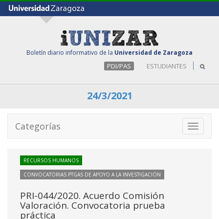
Boletín diario informativo de la
Universidad de Zaragoza
PDI/PAS
ESTUDIANTES
24/3/2021
Categorías
Toggle
navigati
RECURSOS HUMANOS
CONVOCATORIAS PTGAS DE APOYO A LA INVESTIGACIÓN
PRI-044/2020. Acuerdo Comisión
Valoración. Convocatoria prueba
práctica