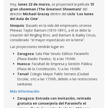
Hoy,
lunes 22 de marzo,
se proyectará la película
'El
gran showman (The Greatest Showman)'
del
director
Michael Gracey
dentro del
ciclo 'Los lunes
del Aula de Cine'
.
Sinopsis
: Basado en la vida del empresario circense
Phineas Taylor Barnum (1810-1891), a él se debe la
creación del Ringling Bros. and Barnum & Bailey Circus,
considerado "el mayor espectáculo en la tierra".
Las proyecciones tendrán lugar en:
Zaragoza
: Sala Pilar Sinués Edificio Paraninfo
(Plaza Basilio Paraíso, 4) a las 19:00h.
Huesca
: Facultad de Empresa y Gestión Pública
(Plaza de la Constitución, 1) a las 19:00h.
Teruel
: Colegio Mayor Pablo Serrano (Ciudad
Escolar, s/n) a las 17:00h, debido a las restricciones
sanitarias.
Más Información
Zaragoza: Entrada con invitación, retirada
gratuita en conserjería del Paraninfo el