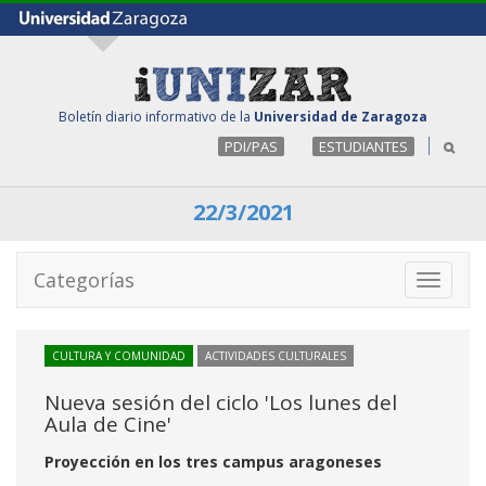
Boletín diario informativo de la
Universidad de Zaragoza
PDI/PAS
ESTUDIANTES
22/3/2021
Categorías
Toggle
navigati
CULTURA Y COMUNIDAD
ACTIVIDADES CULTURALES
Nueva sesión del ciclo 'Los lunes del
Aula de Cine'
Proyección en los tres campus aragoneses