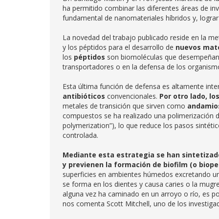
ha permitido combinar las diferentes áreas de in
fundamental de nanomateriales híbridos y, lograr 
La novedad del trabajo publicado reside en la m
y los péptidos para el desarrollo de
nuevos mate
los
péptidos
son biomoléculas que desempeñan un
transportadores o en la defensa de los organism
Esta última función de defensa es altamente inte
antibióticos
convencionales.
Por otro lado, l
metales de transición que sirven como
andamios
compuestos se ha realizado una polimerización
polymerization”), lo que reduce los pasos sintéti
controlada.
Mediante esta estrategia se han sintetizad
y previenen la formación de biofilm (o biopel
superficies en ambientes húmedos excretando un
se forma en los dientes y causa caries o la mugre
alguna vez ha caminado en un arroyo o río, es pos
nos comenta Scott Mitchell, uno de los investiga