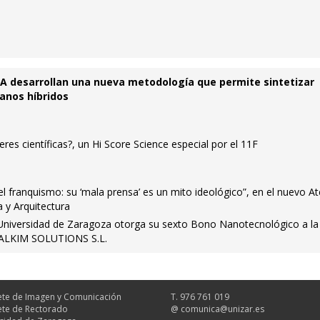
MA desarrollan una nueva metodología que permite sintetizar
anos híbridos
es científicas?, un Hi Score Science especial por el 11F
el franquismo: su ‘mala prensa’ es un mito ideológico”, en el nuevo A
a y Arquitectura
Universidad de Zaragoza otorga su sexto Bono Nanotecnológico a la
ALKIM SOLUTIONS S.L.
te de Imagen y Comunicación
T. 976 761 019
te de Rectorado
@
comunica@unizar.es