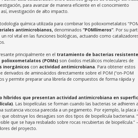
vestigación, para avanzar de manera eficiente en el conocimiento
así, investigación de alto impacto.
etodología química utilizada para combinar los polioxometalatos “PO
riales antimicrobianos,
denominados
“POMlímeros”
. Por su part
 rol vital en las funciones biológicas, actuando como catalizadore
os.
resante principalmente en el
tratamiento de bacterias resistente
os polioxometalatos (POMs)
son óxidos metálicos moleculares de
 inorgánicos
con
actividad antimicrobiana
. Para obtener estos
 de derivados de aminoácidos directamente sobre el POM (“on-POM
cos y permite preparar una librería de compuestos de forma rápida y
o híbridos que presentan actividad antimicrobiana en superfic
ícula)
. Las biopelículas se forman cuando las bacterias se adhieren 
a sustancia viscosa parecida a un pegamento. Por ejemplo, la placa
 que obstruye los desagües son dos tipos de biopelícula bacteriana. “
ible que se haya resbalado sobre rocas recubiertas de biopelícula.” 
dores del proyecto.