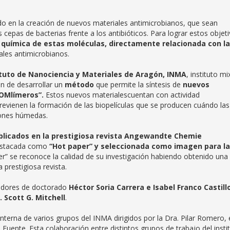
do en la creación de nuevos materiales antimicrobianos, que sean
 cepas de bacterias frente a los antibióticos. Para lograr estos objeti
a química de estas moléculas, directamente relacionada con l
les antimicrobianos.
ituto de Nanociencia y Materiales de Aragón, INMA
, instituto mi
an de desarrollar un
método
que permite la síntesis de
nuevos
OMlímeros”.
Estos nuevos materialescuentan con actividad
previenen la formación de las biopelículas que se producen cuándo las
ciones húmedas.
blicados en la prestigiosa revista Angewandte Chemie
 destacada como
“Hot paper” y seleccionada como imagen para la
per” se reconoce la calidad de su investigación habiendo obtenido una
 prestigiosa revista.
igadores de doctorado
Héctor Soria Carrera e Isabel Franco Castill
. Scott G. Mitchell
.
nterna de varios grupos del INMA dirigidos por la Dra. Pilar Romero, 
a Fuente. Esta colaboración entre distintos grupos de trabajo del insti