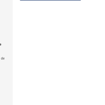
e
o de