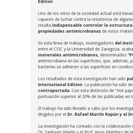
Edition
Uno de los retos de la sociedad actual está basa
capaces de luchar contra la resistencia de algunas
resulta
indispensable controlar la estructur
propiedades antimicrobianas
de estos materia
En esta línea de trabajo, investigadores
del Inst
entre el CSIC y la Universidad de Zaragoza, acab
materiales antimicrobianos,
denominados
“P
antimicrobiana en las superficies, que, además, 
bacterias se adhieren a las superficies en condi
Los resultados de esta investigación han sido
pu
International Edition
. La publicación ha sido
contraportada
. Con esta distinción de “Hot pa
puntuación superior al 20% de las publicadas en la
El trabajo ha sido llevado a cabo por los invest
dirigidos por el
Dr. Rafael Martín Rapún y el Dr
La investigación ha contado con la colaboración i
Dr. Santiago Martín y el Prof. Jesús Martínez de l