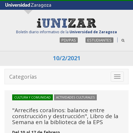
Boletín diario informativo de la
Universidad de Zaragoza
PDI/PAS
ESTUDIANTES
10/2/2021
Categorías
Toggle
navigati
CULTURA Y COMUNIDAD
ACTIVIDADES CULTURALES
"Arrecifes coralinos: balance entre
construcción y destrucción", Libro de la
Semana en la biblioteca de la EPS
Del 10 al 17 de febrero