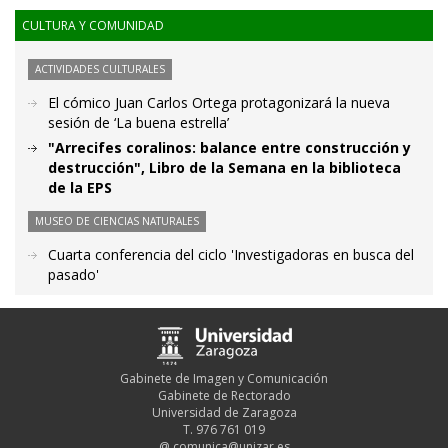
CULTURA Y COMUNIDAD
ACTIVIDADES CULTURALES
El cómico Juan Carlos Ortega protagonizará la nueva
sesión de ‘La buena estrella’
"Arrecifes coralinos: balance entre construcción y
destrucción", Libro de la Semana en la biblioteca
de la EPS
MUSEO DE CIENCIAS NATURALES
Cuarta conferencia del ciclo 'Investigadoras en busca del
pasado'
Gabinete de Imagen y Comunicación
Gabinete de Rectorado
Universidad de Zaragoza
T. 976 761 019
@
comunica@unizar.es