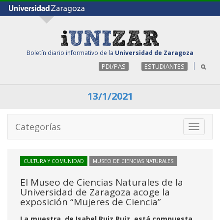
Boletín diario informativo de la
Universidad de Zaragoza
PDI/PAS
ESTUDIANTES
13/1/2021
Categorías
Toggle
navigati
CULTURA Y COMUNIDAD
MUSEO DE CIENCIAS NATURALES
El Museo de Ciencias Naturales de la
Universidad de Zaragoza acoge la
exposición “Mujeres de Ciencia”
La muestra, de Isabel Ruiz Ruiz, está compuesta