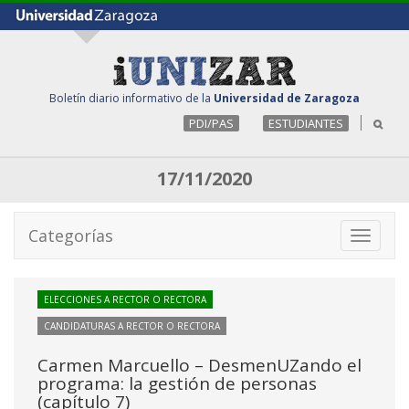
Boletín diario informativo de la
Universidad de Zaragoza
PDI/PAS
ESTUDIANTES
17/11/2020
Categorías
Toggle
navigati
ELECCIONES A RECTOR O RECTORA
CANDIDATURAS A RECTOR O RECTORA
Carmen Marcuello – DesmenUZando el
programa: la gestión de personas
(capítulo 7)