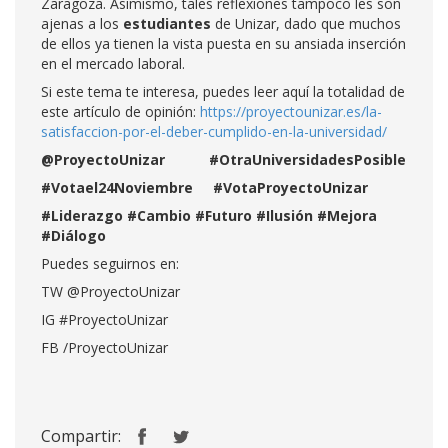
Zaragoza. Asimismo, tales reflexiones tampoco les son
ajenas a los
estudiantes
de Unizar, dado que muchos
de ellos ya tienen la vista puesta en su ansiada inserción
en el mercado laboral.
Si este tema te interesa, puedes leer aquí la totalidad de
este artículo de opinión:
https://proyectounizar.es/la-
satisfaccion-por-el-deber-cumplido-en-la-universidad/
@ProyectoUnizar #OtraUniversidadesPosible
#Votael24Noviembre #VotaProyectoUnizar
#Liderazgo #Cambio #Futuro #Ilusión #Mejora
#Diálogo
Puedes seguirnos en:
TW @ProyectoUnizar
IG #ProyectoUnizar
FB /ProyectoUnizar
Compartir: