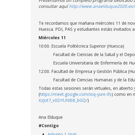
Presentamos un completo programa dedicado a l
consultar aquí
http://www.anaelduque2020.es/c
Te recordamos que mañana miércoles 11 de novi
Huesca. PDI, PAS y estudiantes estáis invitados a
Miércoles 11
10:00. Escuela Politécnica Superior (Huesca)
Facultad de Ciencias de la Salud y el Depor
Escuela Universitaria de Enfermería de Hue
12:00. Facultad de Empresa y Gestión Pública (H
Facultad de Ciencias Humanas y de la Educ
Todas estas sesiones serán virtuales, en abierto
(
https://meet.google.com/ioq-yure-ifs
) como en n
XzJot7_v0DYUNBB_bGQ/
)
Ana Elduque
#Contigo
Adjunto 1 (jpg)