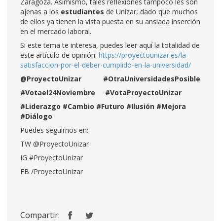
Zaragoza. Asimismo, tales reflexiones tampoco les son
ajenas a los
estudiantes
de Unizar, dado que muchos
de ellos ya tienen la vista puesta en su ansiada inserción
en el mercado laboral.
Si este tema te interesa, puedes leer aquí la totalidad de
este artículo de opinión:
https://proyectounizar.es/la-
satisfaccion-por-el-deber-cumplido-en-la-universidad/
@ProyectoUnizar #OtraUniversidadesPosible
#Votael24Noviembre #VotaProyectoUnizar
#Liderazgo #Cambio #Futuro #Ilusión #Mejora
#Diálogo
Puedes seguirnos en:
TW @ProyectoUnizar
IG #ProyectoUnizar
FB /ProyectoUnizar
Compartir: