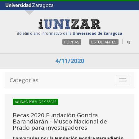
Boletín diario informativo de la
Universidad de Zaragoza
PDI/PAS
ESTUDIANTES
4/11/2020
Categorías
Toggle
navigati
AYUDAS, PREMIOS Y BECAS
Becas 2020 Fundación Gondra
Barandiarán - Museo Nacional del
Prado para investigadores
Convocadas por la Fundación Gondra Barandiarán